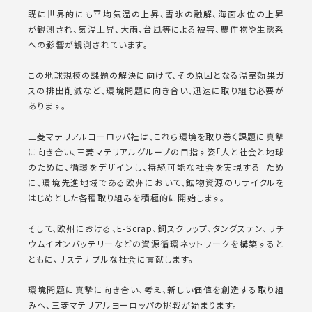
既に世界的にも平均気温の上昇、雪氷の融解、海面水位の上昇
が観測され、気温上昇、大雨、台風等による被害、農作物や生態系
への影響が観測されています。
この地球規模の課題の解決に向けて、その原因となる温室効果ガ
スの排出削減など、環境問題に向き合い、迅速に取り組む必要が
あります。
三菱マテリアルヨーロッパ社は、これら環境を取り巻く課題に真摯
に向き合い、三菱マテリアルグループの目指す姿「人と社会と地球
のために、循環をデザインし、持続可能な社会を実現する」ため
に、環境先進地域である欧州において、鉱物資源のリサイクルを
はじめとした各種取り組みを積極的に開始します。
そして、欧州における、E-Scrap、銅スクラップ、タングステン、リチ
ウムイオンバッテリーなどの資源循環ネットワークを構築すると
ともに、サステナブルな社会に貢献します。
環境問題に真摯に向き合い、考え、新しい価値を創造する取り組
みへ、三菱マテリアルヨーロッパの挑戦が始まります。