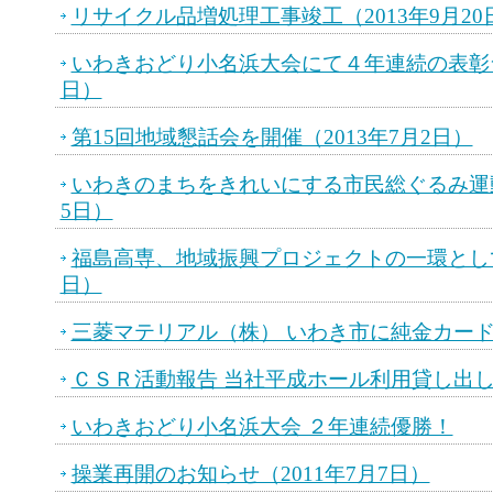
リサイクル品増処理工事竣工（2013年9月20
いわきおどり小名浜大会にて４年連続の表彰台！
日）
第15回地域懇話会を開催（2013年7月2日）
いわきのまちをきれいにする市民総ぐるみ運動
5日）
福島高専、地域振興プロジェクトの一環として来
日）
三菱マテリアル（株） いわき市に純金カー
ＣＳＲ活動報告 当社平成ホール利用貸し出
いわきおどり小名浜大会 ２年連続優勝！
操業再開のお知らせ（2011年7月7日）